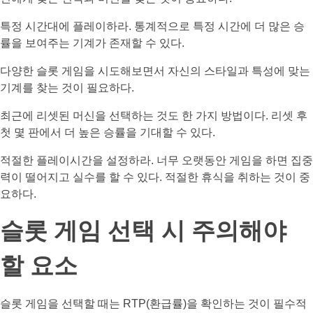
특정 시간대에 플레이하라. 통계적으로 특정 시간에 더 많은 승
률을 보여주는 기계가 존재할 수 있다.
다양한 슬롯 게임을 시도해보면서 자신의 스타일과 특성에 맞는
기계를 찾는 것이 필요하다.
최근에 리셋된 머신을 선택하는 것도 한 가지 방법이다. 리셋 후
첫 몇 판에서 더 높은 승률을 기대할 수 있다.
적절한 플레이시간을 설정하라. 너무 오랫동안 게임을 하면 집중
력이 떨어지고 실수를 할 수 있다. 적절한 휴식을 취하는 것이 중
요하다.
슬롯 게임 선택 시 주의해야
할 요소
슬롯 게임을 선택할 때는 RTP(환급률)을 확인하는 것이 필수적