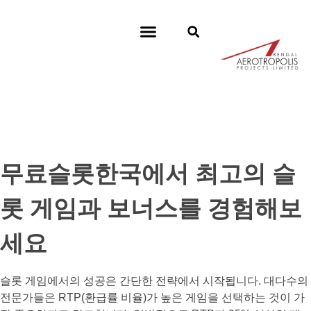
Flight Timetable
News & Media
Lost & Found and SRA
무료슬롯한국에서 최고의 슬
롯 게임과 보너스를 경험해보
세요
슬롯 게임에서의 성공은 간단한 전략에서 시작됩니다. 대다수의
전문가들은 RTP(환급률 비율)가 높은 게임을 선택하는 것이 가