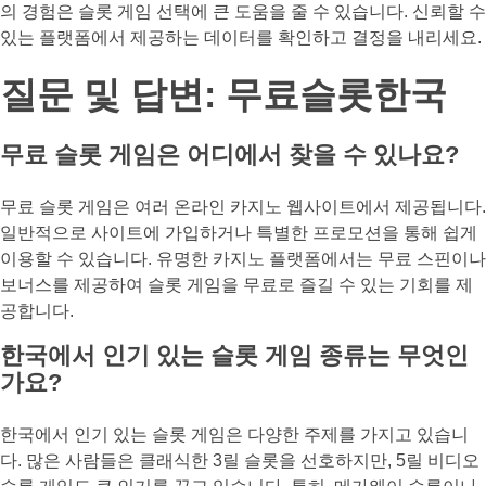
의 경험은 슬롯 게임 선택에 큰 도움을 줄 수 있습니다. 신뢰할 수
있는 플랫폼에서 제공하는 데이터를 확인하고 결정을 내리세요.
질문 및 답변: 무료슬롯한국
무료 슬롯 게임은 어디에서 찾을 수 있나요?
무료 슬롯 게임은 여러 온라인 카지노 웹사이트에서 제공됩니다.
일반적으로 사이트에 가입하거나 특별한 프로모션을 통해 쉽게
이용할 수 있습니다. 유명한 카지노 플랫폼에서는 무료 스핀이나
보너스를 제공하여 슬롯 게임을 무료로 즐길 수 있는 기회를 제
공합니다.
한국에서 인기 있는 슬롯 게임 종류는 무엇인
가요?
한국에서 인기 있는 슬롯 게임은 다양한 주제를 가지고 있습니
다. 많은 사람들은 클래식한 3릴 슬롯을 선호하지만, 5릴 비디오